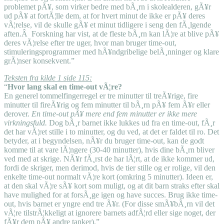
problemet pÃ¥, som virker bedre med bÃ¸rn i skolealderen, gÃ¥r
ud pÃ¥ at fortÃ¦lle dem, at for hvert minut de ikke er pÃ¥ deres
vÃ¦relse, vil de skulle gÃ¥ et minut tidligere i seng den fÃ¸lgende
aften.Â Forskning har vist, at de fleste bÃ¸rn kan lÃ¦re at blive pÃ¥
deres vÃ¦relse efter tre uger, hvor man bruger time-out,
stimuleringsprogrammer med hÃ¥ndgribelige belÃ¸nninger og klare
grÃ¦nser konsekvent.”
Teksten fra kilde 1 side 115:
“
Hvor lang skal en time-out vÃ¦re?
En generel tommelfingerregel er tre minutter til treÃ¥rige, fire
minutter til fireÃ¥rig og fem minutter til bÃ¸rn pÃ¥ fem Ã¥r eller
derover.
En time-out pÃ¥ mere end fem minutter er ikke mere
virkningsfuld.
Dog bÃ¸r barnet ikke lukkes ud fra en time-out, fÃ¸r
det har vÃ¦ret stille i to minutter, og du ved, at det er faldet til ro. Det
betyder, at i begyndelsen, nÃ¥r du bruger time-out, kan de godt
komme til at vare lÃ¦ngere (30-40 minutter), hvis dine bÃ¸rn bliver
ved med at skrige. NÃ¥r fÃ¸rst de har lÃ¦rt, at de ikke kommer ud,
fordi de skriger, men derimod, hvis de tier stille og er rolige, vil den
enkelte time-out normalt vÃ¦re kort (omkring 5 minutter). Ideen er,
at den skal vÃ¦re sÃ¥ kort som muligt, og at dit barn straks efter skal
have mulighed for at forsÃ¸ge igen og have succes. Brug ikke time-
out, hvis barnet er yngre end tre Ã¥r. (For disse smÃ¥bÃ¸rn vil det
vÃ¦re tilstrÃ¦kkeligt at ignorere barnets adfÃ¦rd eller sige noget, der
fÃ¥r dem pÃ¥ andre tanker).”