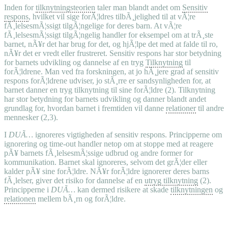
Inden for
tilknytningsteorien
taler man blandt andet om
Sensitiv
respons
, hvilket vil sige forÃ¦ldres tilbÃ¸jelighed til at vÃ¦re
fÃ¸lelsesmÃ¦ssigt tilgÃ¦ngelige for deres barn. At vÃ¦re
fÃ¸lelsesmÃ¦ssigt tilgÃ¦ngelig handler for eksempel om at trÃ¸ste
barnet, nÃ¥r det har brug for det, og hjÃ¦lpe det med at falde til ro,
nÃ¥r det er vredt eller frustreret. Sensitiv respons har stor betydning
for barnets udvikling og dannelse af en tryg
Tilknytning
til
forÃ¦ldrene. Man ved fra forskningen, at jo hÃ¸jere grad af sensitiv
respons forÃ¦ldrene udviser, jo stÃ¸rre er sandsynligheden for, at
barnet danner en tryg tilknytning til sine forÃ¦ldre (2). Tilknytning
har stor betydning for barnets udvikling og danner blandt andet
grundlag for, hvordan barnet i fremtiden vil danne
relationer
til andre
mennesker (2,3).
I
DUÃ…
ignoreres vigtigheden af sensitiv respons. Principperne om
ignorering og time-out handler netop om at stoppe med at reagere
pÃ¥ barnets fÃ¸lelsesmÃ¦ssige udbrud og andre former for
kommunikation. Barnet skal ignoreres, selvom det grÃ¦der eller
kalder pÃ¥ sine forÃ¦ldre. NÃ¥r forÃ¦ldre ignorerer deres barns
fÃ¸lelser, giver det risiko for dannelse af en
utryg tilknytning
(2).
Principperne i
DUÃ…
kan dermed risikere at skade
tilknytningen
og
relationen
mellem bÃ¸rn og forÃ¦ldre.