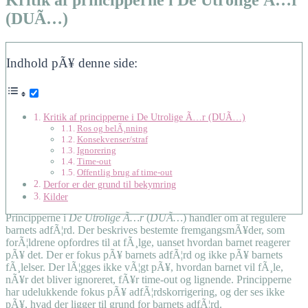
(DUÃ…)
Indhold pÃ¥ denne side:
Kritik af principperne i De Utrolige Ã…r (DUÃ…)
Ros og belÃ¸nning
Konsekvenser/straf
Ignorering
Time-out
Offentlig brug af time-out
Derfor er der grund til bekymring
Kilder
Principperne i
De Utrolige Ã…r
(
DUÃ…
) handler om at regulere
barnets adfÃ¦rd. Der beskrives bestemte fremgangsmÃ¥der, som
forÃ¦ldrene opfordres til at fÃ¸lge, uanset hvordan barnet reagerer
pÃ¥ det. Der er fokus pÃ¥ barnets adfÃ¦rd og ikke pÃ¥ barnets
fÃ¸lelser. Der lÃ¦gges ikke vÃ¦gt pÃ¥, hvordan barnet vil fÃ¸le,
nÃ¥r det bliver ignoreret, fÃ¥r time-out og lignende. Principperne
har udelukkende fokus pÃ¥ adfÃ¦rdskorrigering, og der ses ikke
pÃ¥, hvad der ligger til grund for barnets adfÃ¦rd.