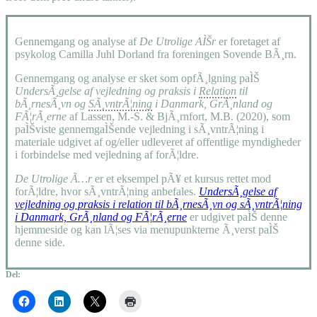
Gennemgang og analyse af
De Utrolige AÌŠr
er foretaget af
psykolog Camilla Juhl Dorland fra foreningen Sovende BÃ¸rn.
Gennemgang og analyse er sket som opfÃ¸lgning paÌŠ
UndersÃ¸gelse af vejledning og praksis i
Relation
til
bÃ¸rnesÃ¸vn og
SÃ¸vntrÃ¦ning
i Danmark, GrÃ¸nland og
FÃ¦rÃ¸erne
af Lassen, M.-S. & BjÃ¸rnfort, M.B. (2020), som
paÌŠviste gennemgaÌŠende vejledning i sÃ¸vntrÃ¦ning i
materiale udgivet af og/eller udleveret af offentlige myndigheder
i forbindelse med vejledning af forÃ¦ldre.
De Utrolige Ã…r
er et eksempel pÃ¥ et kursus rettet mod
forÃ¦ldre, hvor sÃ¸vntrÃ¦ning anbefales.
UndersÃ¸gelse af
vejledning og praksis i relation til bÃ¸rnesÃ¸vn og sÃ¸vntrÃ¦ning
i Danmark, GrÃ¸nland og FÃ¦rÃ¸erne
er udgivet paÌŠ denne
hjemmeside og kan lÃ¦ses via menupunkterne Ã¸verst paÌŠ
denne side.
Del: