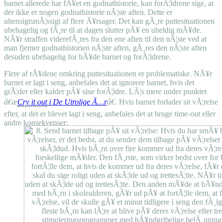
barnet allerede har fÃ¥et en godnathistorie, kan forÃ¦ldrene sige, at
der ikke er nogen godnathistorie nÃ¦ste aften. Dette er
uhensigtsmÃ¦ssigt af flere Ã¥rsager. Det kan gÃ¸re puttesituationen
ubehagelig og fÃ¸re til at dagen slutter pÃ¥ en uheldig mÃ¥de.
NÃ¥r straffen viderefÃ¸res fra den ene aften til den nÃ¦ste ved at
man fjerner godnathistorien nÃ¦ste aften, gÃ¸res den nÃ¦ste aften
desuden ubehagelig for bÃ¥de barnet og forÃ¦ldrene.
Flere af rÃ¥dene omkring puttesituationen er problematiske. NÃ¥r
barnet er lagt i seng, anbefales det at ignorere barnet, hvis det
grÃ¦der eller kalder pÃ¥ sine forÃ¦ldre. LÃ¦s mere under punktet
â€œ
Cry it out
i De Utrolige Ã…r
â€
. Hvis barnet forlader sit vÃ¦relse
efter, at det er blevet lagt i seng, anbefales det at bruge time-out eller
andre konsekvenser: