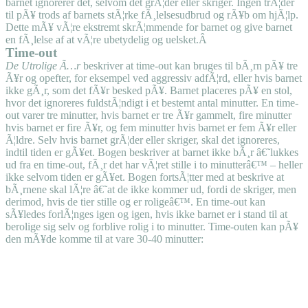
barnet ignorerer det, selvom det grÃ¦der eller skriger. Ingen trÃ¦der
til pÃ¥ trods af barnets stÃ¦rke fÃ¸lelsesudbrud og rÃ¥b om hjÃ¦lp.
Dette mÃ¥ vÃ¦re ekstremt skrÃ¦mmende for barnet og give barnet
en fÃ¸lelse af at vÃ¦re ubetydelig og uelsket.Â
Time-out
De Utrolige Ã…r
beskriver at time-out kan bruges til bÃ¸rn pÃ¥ tre
Ã¥r og opefter, for eksempel ved aggressiv adfÃ¦rd, eller hvis barnet
ikke gÃ¸r, som det fÃ¥r besked pÃ¥. Barnet placeres pÃ¥ en stol,
hvor det ignoreres fuldstÃ¦ndigt i et bestemt antal minutter. En time-
out varer tre minutter, hvis barnet er tre Ã¥r gammelt, fire minutter
hvis barnet er fire Ã¥r, og fem minutter hvis barnet er fem Ã¥r eller
Ã¦ldre. Selv hvis barnet grÃ¦der eller skriger, skal det ignoreres,
indtil tiden er gÃ¥et. Bogen beskriver at barnet ikke bÃ¸r â€˜lukkes
ud fra en time-out, fÃ¸r det har vÃ¦ret stille i to minutterâ€™ – heller
ikke selvom tiden er gÃ¥et. Bogen fortsÃ¦tter med at beskrive at
bÃ¸rnene skal lÃ¦re â€˜at de ikke kommer ud, fordi de skriger, men
derimod, hvis de tier stille og er roligeâ€™. En time-out kan
sÃ¥ledes forlÃ¦nges igen og igen, hvis ikke barnet er i stand til at
berolige sig selv og forblive rolig i to minutter. Time-outen kan pÃ¥
den mÃ¥de komme til at vare 30-40 minutter: