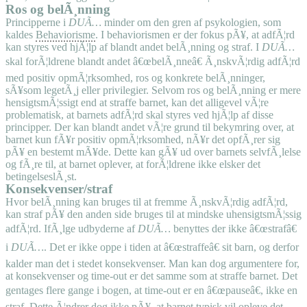
Ros og belÃ¸nning
Principperne i
DUÃ…
minder om den gren af psykologien, som
kaldes
Behaviorisme
. I behaviorismen er der fokus pÃ¥, at adfÃ¦rd
kan styres ved hjÃ¦lp af blandt andet belÃ¸nning og straf. I
DUÃ…
skal forÃ¦ldrene blandt andet â€œbelÃ¸nneâ€ Ã¸nskvÃ¦rdig adfÃ¦rd
med positiv opmÃ¦rksomhed, ros og konkrete belÃ¸nninger,
sÃ¥som legetÃ¸j eller privilegier. Selvom ros og belÃ¸nning er mere
hensigtsmÃ¦ssigt end at straffe barnet, kan det alligevel vÃ¦re
problematisk, at barnets adfÃ¦rd skal styres ved hjÃ¦lp af disse
principper. Der kan blandt andet vÃ¦re grund til bekymring over, at
barnet kun fÃ¥r positiv opmÃ¦rksomhed, nÃ¥r det opfÃ¸rer sig
pÃ¥ en bestemt mÃ¥de. Dette kan gÃ¥ ud over barnets selvfÃ¸lelse
og fÃ¸re til, at barnet oplever, at forÃ¦ldrene ikke elsker det
betingelseslÃ¸st.
Konsekvenser/straf
Hvor belÃ¸nning kan bruges til at fremme Ã¸nskvÃ¦rdig adfÃ¦rd,
kan straf pÃ¥ den anden side bruges til at mindske uhensigtsmÃ¦ssig
adfÃ¦rd. IfÃ¸lge udbyderne af
DUÃ…
benyttes der ikke â€œstrafâ€
i
DUÃ…
. Det er ikke oppe i tiden at â€œstraffeâ€ sit barn, og derfor
kalder man det i stedet konsekvenser. Man kan dog argumentere for,
at konsekvenser og time-out er det samme som at straffe barnet. Det
gentages flere gange i bogen, at time-out er en â€œpauseâ€, ikke en
straf. Dette Ã¦ndrer dog ikke pÃ¥, at barnet typisk vil opleve det