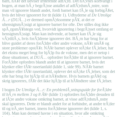
barn, nÃ¥r det udviser irriterende adfÃ¦rd. Det nÃ¦vnes kortvarigt i
bogen, at man bÃ¸r begrÃ¦nse antallet af adfÃ¦rdsmÃ¸nstre, som
man vil ignorere blandt andet, fordi barnet kan fÃ¸le sig forbigÃ¥et,
hvis det bliver ignoreret for tit (kilde 1). Udbyderne af
De Utrolige
Ã…r
(
DUÃ…
) er dermed opmÃ¦rksomme pÃ¥, at det er
uhensigtsmÃ¦ssigt at ignorere barnet for ofte. Der stilles dog ikke
spÃ¸rgsmÃ¥lstegn ved, hvorvidt ignorering i begrÃ¦nset omfang er
hensigtsmÃ¦ssigt. Man kan indvende, at barnet kan fÃ¸le sig
vÃ¦rdilÃ¸s, hvis forÃ¦ldrene ignorerer det. BÃ¸rn har brug for at
blive guidet af deres forÃ¦ldre eller andre voksne, nÃ¥r smÃ¥ og
store problemer opstÃ¥r. NÃ¥r barnet oplever stÃ¦rke fÃ¸lelser, har
det ekstra meget brug for hjÃ¦lp fra de voksne, men det er netop i
disse situationer, at
DUÃ…
opfordrer forÃ¦ldre til at ignorere barnet.
ForÃ¦ldre opfordres blandt andet til at ignorere barnet, hvis det
klynker eller fÃ¥r raserianfald (kilde 1, side 99). NÃ¥r barnet
klynker eller fÃ¥r raserianfald, oplever det stÃ¦rke fÃ¸lelser, som det
ofte har brug for hjÃ¦lp til at hÃ¥ndtere. Hvis barnets grÃ¥d og
skrig ignoreres, fÃ¥r det ikke hjÃ¦lp til at hÃ¥ndtere sine fÃ¸lelser.
I bogen
De Utrolige Ã…r: En problemlÃ¸sningsguide for forÃ¦ldre
til bÃ¸rn mellem 3 og 8 Ã¥r
(kilde 1) opfordres forÃ¦ldre desuden til
at lÃ¦re andre voksne omkring barnet, at visse adfÃ¦rdsmÃ¸nstre
skal ignoreres. Dette er blandt andet for at forhindre, at andre trÃ¦der
til og trÃ¸ster barnet, imens forÃ¦ldrene ignorerer det (kilde 1, s.
104). Man kan dermed havne i en situation, hvor alle omkring