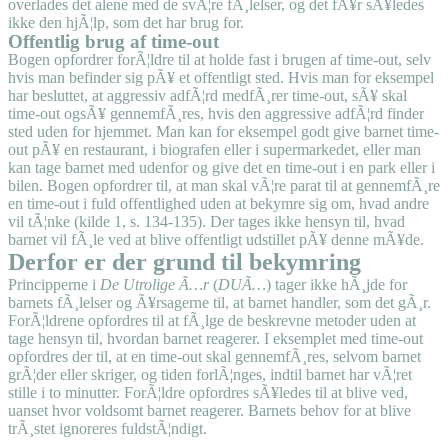
overlades det alene med de svÃ¦re fÃ¸lelser, og det fÃ¥r sÃ¥ledes
ikke den hjÃ¦lp, som det har brug for.
Offentlig brug af time-out
Bogen opfordrer forÃ¦ldre til at holde fast i brugen af time-out, selv
hvis man befinder sig pÃ¥ et offentligt sted. Hvis man for eksempel
har besluttet, at aggressiv adfÃ¦rd medfÃ¸rer time-out, sÃ¥ skal
time-out ogsÃ¥ gennemfÃ¸res, hvis den aggressive adfÃ¦rd finder
sted uden for hjemmet. Man kan for eksempel godt give barnet time-
out pÃ¥ en restaurant, i biografen eller i supermarkedet, eller man
kan tage barnet med udenfor og give det en time-out i en park eller i
bilen. Bogen opfordrer til, at man skal vÃ¦re parat til at gennemfÃ¸re
en time-out i fuld offentlighed uden at bekymre sig om, hvad andre
vil tÃ¦nke (kilde 1, s. 134-135). Der tages ikke hensyn til, hvad
barnet vil fÃ¸le ved at blive offentligt udstillet pÃ¥ denne mÃ¥de.
Derfor er der grund til bekymring
Principperne i
De Utrolige Ã…r
(
DUÃ…
) tager ikke hÃ¸jde for
barnets fÃ¸lelser og Ã¥rsagerne til, at barnet handler, som det gÃ¸r.
ForÃ¦ldrene opfordres til at fÃ¸lge de beskrevne metoder uden at
tage hensyn til, hvordan barnet reagerer. I eksemplet med time-out
opfordres der til, at en time-out skal gennemfÃ¸res, selvom barnet
grÃ¦der eller skriger, og tiden forlÃ¦nges, indtil barnet har vÃ¦ret
stille i to minutter. ForÃ¦ldre opfordres sÃ¥ledes til at blive ved,
uanset hvor voldsomt barnet reagerer. Barnets behov for at blive
trÃ¸stet ignoreres fuldstÃ¦ndigt.