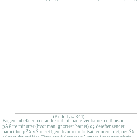
(Kilde 1, s. 344)
Bogen anbefaler med andre ord, at man giver barnet en time-out
pÃ¥ tre minutter (hvor man ignorerer barnet) og derefter sender
barnet ind pÃ¥ vÃ¦relset igen, hvor man fortsat ignorerer det, ogsÃ¥