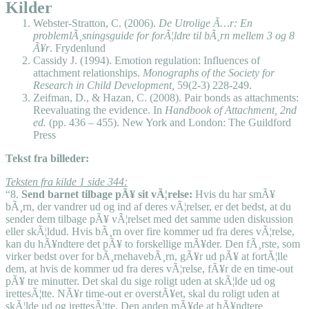
Kilder
Webster-Stratton, C. (2006).
De Utrolige Ã…r: En
problemlÃ¸sningsguide for forÃ¦ldre til bÃ¸rn mellem 3 og 8
Ã¥r
. Frydenlund
Cassidy J. (1994). Emotion regulation: Influences of
attachment relationships.
Monographs of the Society for
Research in Child Development,
59(2-3) 228-249.
Zeifman, D., & Hazan, C. (2008). Pair bonds as attachments:
Reevaluating the evidence. In
Handbook of Attachment, 2nd
ed.
(pp. 436 – 455). New York and London: The Guildford
Press
Tekst fra billeder:
Teksten fra kilde 1 side 344:
“8.
Send barnet tilbage pÃ¥ sit vÃ¦relse:
Hvis du har smÃ¥
bÃ¸rn, der vandrer ud og ind af deres vÃ¦relser, er det bedst, at du
sender dem tilbage pÃ¥ vÃ¦relset med det samme uden diskussion
eller skÃ¦ldud. Hvis bÃ¸rn over fire kommer ud fra deres vÃ¦relse,
kan du hÃ¥ndtere det pÃ¥ to forskellige mÃ¥der. Den fÃ¸rste, som
virker bedst over for bÃ¸rnehavebÃ¸rn, gÃ¥r ud pÃ¥ at fortÃ¦lle
dem, at hvis de kommer ud fra deres vÃ¦relse, fÃ¥r de en time-out
pÃ¥ tre minutter. Det skal du sige roligt uden at skÃ¦lde ud og
irettesÃ¦tte. NÃ¥r time-out er overstÃ¥et, skal du roligt uden at
skÃ¦lde ud og irettesÃ¦tte. Den anden mÃ¥de at hÃ¥ndtere