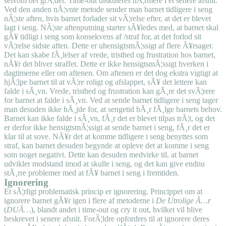
selvom det grÃ¦der. Time-out diskuteres nÃ¦rmere i et senere afsnit.
Ved den anden nÃ¦vnte metode sender man barnet tidligere i seng
nÃ¦ste aften, hvis barnet forlader sit vÃ¦relse efter, at det er blevet
lagt i seng. NÃ¦ste aftenputning starter sÃ¥ledes med, at barnet skal
gÃ¥ tidligt i seng som konsekvens af /straf for, at det forlod sit
vÃ¦relse sidste aften. Dette er uhensigtsmÃ¦ssigt af flere Ã¥rsager.
Det kan skabe fÃ¸lelser af vrede, tristhed og frustration hos barnet,
nÃ¥r det bliver straffet. Dette er ikke hensigtsmÃ¦ssigt hverken i
dagtimerne eller om aftenen. Om aftenen er det dog ekstra vigtigt at
hjÃ¦lpe barnet til at vÃ¦re roligt og afslappet, sÃ¥ det lettere kan
falde i sÃ¸vn. Vrede, tristhed og frustration kan gÃ¸re det svÃ¦rere
for barnet at falde i sÃ¸vn. Ved at sende barnet tidligere i seng tager
man desuden ikke hÃ¸jde for, at sengetid bÃ¸r fÃ¸lge barnets behov.
Barnet kan ikke falde i sÃ¸vn, fÃ¸r det er blevet tilpas trÃ¦t, og det
er derfor ikke hensigtsmÃ¦ssigt at sende barnet i seng, fÃ¸r det er
klar til at sove. NÃ¥r det at komme tidligere i seng benyttes som
straf, kan barnet desuden begynde at opleve det at komme i seng
som noget negativt. Dette kan desuden medvirke til, at barnet
udvikler modstand imod at skulle i seng, og det kan give endnu
stÃ¸rre problemer med at fÃ¥ barnet i seng i fremtiden.
Ignorering
Et sÃ¦rligt problematisk princip er ignorering. Princippet om at
ignorere barnet gÃ¥r igen i flere af metoderne i
De Utrolige Ã…r
(
DUÃ…
), blandt andet i time-out og cry it out, hvilket vil blive
beskrevet i senere afsnit. ForÃ¦ldre opfordres til at ignorere deres