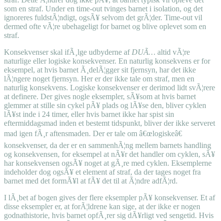
som en straf. Under en time-out tvinges barnet i isolation, og det
ignoreres fuldstÃ¦ndigt, ogsÃ¥ selvom det grÃ¦der. Time-out vil
dermed ofte vÃ¦re ubehageligt for barnet og blive oplevet som en
straf.
Konsekvenser skal ifÃ¸lge udbyderne af
DUÃ…
altid vÃ¦re
naturlige eller logiske konsekvenser. En naturlig konsekvens er for
eksempel, at hvis barnet Ã¸delÃ¦gger sit fjernsyn, har det ikke
lÃ¦ngere noget fjernsyn. Her er der ikke tale om straf, men en
naturlig konsekvens. Logiske konsekvenser er derimod lidt svÃ¦rere
at definere. Der gives nogle eksempler, sÃ¥som at hvis barnet
glemmer at stille sin cykel pÃ¥ plads og lÃ¥se den, bliver cyklen
lÃ¥st inde i 24 timer, eller hvis barnet ikke har spist sin
eftermiddagsmad inden et bestemt tidspunkt, bliver der ikke serveret
mad igen fÃ¸r aftensmaden. Der er tale om â€œlogiskeâ€
konsekvenser, da der er en sammenhÃ¦ng mellem barnets handling
og konsekvensen, for eksempel at nÃ¥r det handler om cyklen, sÃ¥
har konsekvensen ogsÃ¥ noget at gÃ¸re med cyklen. Eksemplerne
indeholder dog ogsÃ¥ et element af straf, da der tages noget fra
barnet med det formÃ¥l at fÃ¥ det til at Ã¦ndre adfÃ¦rd.
I lÃ¸bet af bogen gives der flere eksempler pÃ¥ konsekvenser. Et af
disse eksempler er, at forÃ¦ldrene kan sige, at der ikke er nogen
godnathistorie, hvis barnet opfÃ¸rer sig dÃ¥rligt ved sengetid. Hvis