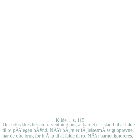
Kilde 1, s. 115
Der udtrykkes her en forventning om, at barnet er i stand til at falde
til ro pÃ¥ egen hÃ¥nd. NÃ¥r bÃ¸rn er fÃ¸lelsesmÃ¦ssigt oprevne,
har de ofte brug for hjÃ¦lp til at falde til ro. NÃ¥r barnet ignoreres,