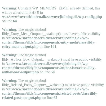
Warning
: Constant WP_MEMORY_LIMIT already defined, this
will be an error in PHP 9 in
/var/www/sovendeboern.dk/soevnvejledning.dk/wp-config.php
on line
64
Warning
: The magic method
Illdy_Entry_Meta_Output::__wakeup() must have public visibility
in
/var/www/sovendeboern.dk/soevnvejledning.dk/wp-
content/themes/illdy/inc/components/entry-meta/class-illdy-
entry-meta-output.php
on line
161
Warning
: The magic method
Illdy_Author_Box_Output::__wakeup() must have public visibility
in
/var/www/sovendeboern.dk/soevnvejledning.dk/wp-
content/themes/illdy/inc/components/author-box/class-illdy-
author-box-output.php
on line
50
Warning
: The magic method
Illdy_Related_Posts_Output::__wakeup() must have public visibility
in
/var/www/sovendeboern.dk/soevnvejledning.dk/wp-
content/themes/illdy/inc/components/related-posts/class-illdy-
related-posts-output.php
on line
65